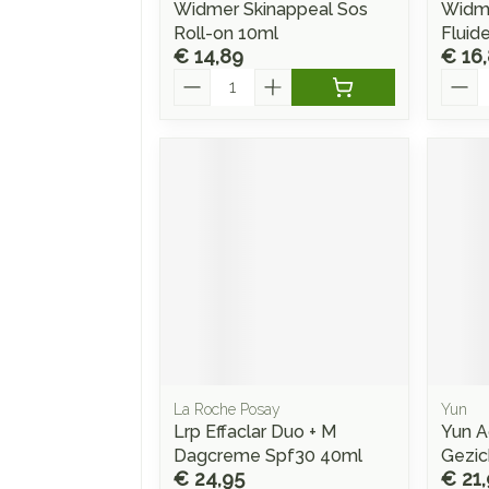
Widmer Skinappeal Sos
Widme
Roll-on 10ml
Fluid
€ 14,89
€ 16
Aantal
Aanta
La Roche Posay
Yun
Lrp Effaclar Duo + M
Yun A
Dagcreme Spf30 40ml
Gezic
€ 24,95
€ 21,