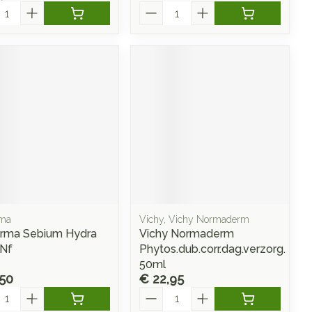
l
Aantal
rma
Vichy, Vichy Normaderm
rma Sebium Hydra
Vichy Normaderm
Nf
Phytos.dub.corr.dag.verzorg.
50ml
,50
€ 22,95
l
Aantal