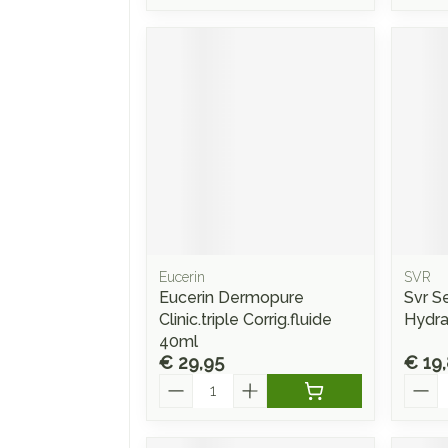
Eucerin
SVR
Eucerin Dermopure
Svr S
Clinic.triple Corrig.fluide
Hydra
40ml
€ 29,95
€ 19
Aantal
Aanta