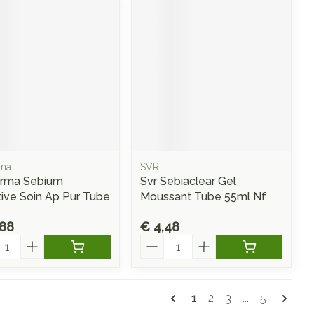
rma
SVR
erma Sebium
Svr Sebiaclear Gel
tive Soin Ap Pur Tube
Moussant Tube 55ml Nf
,88
€ 4,48
l
Aantal
Pagina's
U lees momenteel pag
Pagina
Pagina
Pagina
1
2
3
...
5