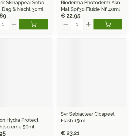
r Skinappeal Sebo
Bioderma Photoderm Akn
e Dag & Nacht 30ml
Mat Spf30 Fluide Nf 40ml
,89
€ 22,95
l
Aantal
Svr Sebiaclear Cicapeel
cn Hydra Protect
Flash 15ml
htscreme 50ml
95
€ 23,21