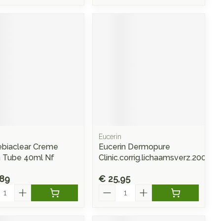
Eucerin
ebiaclear Creme
Eucerin Dermopure
 Tube 40ml Nf
Clinic.corrig.lichaamsverz.200ml
,89
€ 25,95
l
Aantal