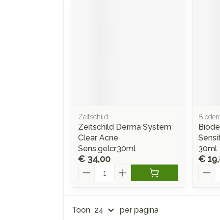
Zeitschild
Biode
Zeitschild Derma System
Biod
Clear Acne
Sensi
Sens.gelcr.30ml
30ml
€ 34,00
€ 19
Aantal
Aanta
Toon
per pagina