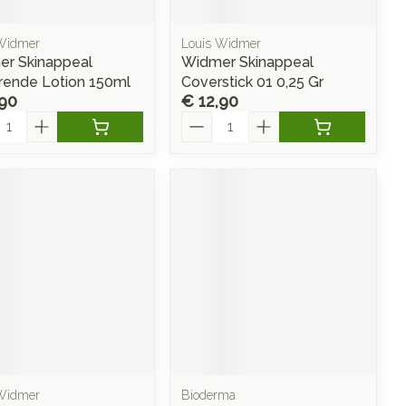
Widmer
Louis Widmer
r Skinappeal
Widmer Skinappeal
rende Lotion 150ml
Coverstick 01 0,25 Gr
,90
€ 12,90
l
Aantal
Widmer
Bioderma