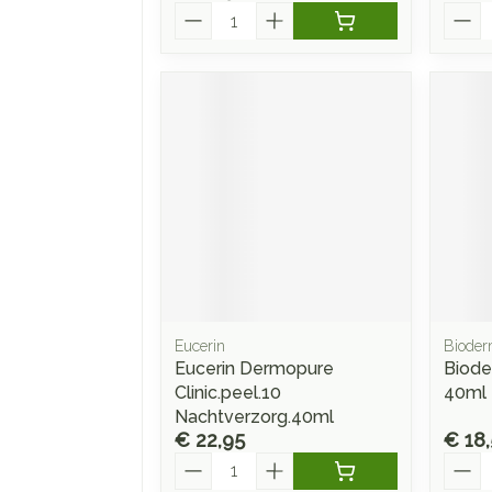
Aantal
Aanta
Eucerin
Biode
Eucerin Dermopure
Biode
Clinic.peel.10
40ml 
Nachtverzorg.40ml
€ 22,95
€ 18
Aantal
Aanta