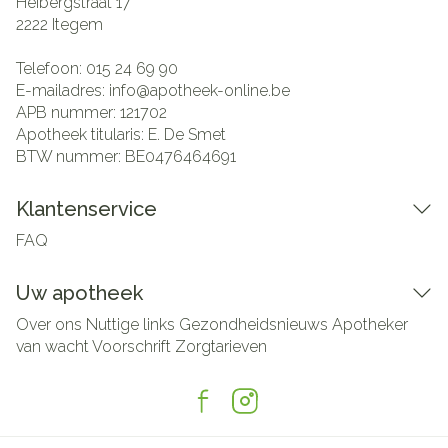
Heibergstraat 17
2222
Itegem
Telefoon:
015 24 69 90
E-mailadres:
info@
apotheek-online.be
APB nummer:
121702
Apotheek titularis:
E. De Smet
BTW nummer:
BE0476464691
Klantenservice
FAQ
Uw apotheek
Over ons
Nuttige links
Gezondheidsnieuws
Apotheker
van wacht
Voorschrift
Zorgtarieven