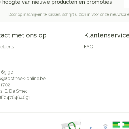
de hoogte van nieuwe producten en promoties
Door op inschrijven te klikken, schrijft u zich in voor onze nieuwsb
act met ons op
Klantenservic
laerts
FAQ
 69 90
fo@
apotheek-online.be
21702
is:
E. De Smet
BE0476464691