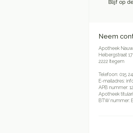
Blijf op 
Neem cont
Apotheek Nauwe
Heibergstraat 17
2222
Itegem
Telefoon:
015 24
E-mailadres:
in
APB nummer:
1
Apotheek titular
BTW nummer: