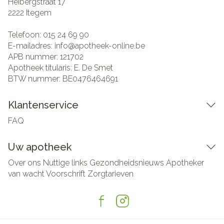
Heibergstraat 17
2222
Itegem
Telefoon:
015 24 69 90
E-mailadres:
info@
apotheek-online.be
APB nummer:
121702
Apotheek titularis:
E. De Smet
BTW nummer:
BE0476464691
Klantenservice
FAQ
Uw apotheek
Over ons
Nuttige links
Gezondheidsnieuws
Apotheker
van wacht
Voorschrift
Zorgtarieven