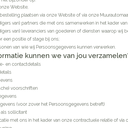
Zenuwstelsel
onze Website;
e
cessoires
Ogen
Podologie
Bad en 
Overige 
Jeuk
 categorie
bestelling plaatsen via onze Website of via onze Muurautomaat 
Oren
Neus
Cold - Hot therapie -
Naalden 
Spieren en gewrichten
Spijsvert
gers van) partners die met ons samenwerken in het kader van o
warm/koud
Insecte
Luizen
Slapeloosheid, spanning en
iteerde huid en
Oordopjes
Keel
Toon me
ategorie
gers van) leveranciers van goederen of diensten waarop wij 
stress
Verbanddozen
ng
ngerie
Oorreiniging
Botten, spieren en gewrichten
r een positie of stage bij ons;
eren
Medische hulpmiddelen
Stoma
Oordruppels
Toon meer
rsonen van wie wij Persoonsgegevens kunnen verwerken.
Parfums
Acne
Toon meer
ormatie kunnen we van jou verzamelen
Stoppen met roken
Stomaza
Voeten en benen
ie- en contactdetails
sel
Stomapla
Diagnosetesten en
Specifie
Ogen
etails
Droge voeten, eelt en kloven
Accessoi
meetapparatuur
Infecties
gevens
Lichaams
Ooginfec
Blaren
Alcoholtest
sche) voorschriften
Deodora
Anti alle
Instrum
Eelt
egevens
Bloeddrukmeter
inflamma
Immuniteit
Gezichts
gevens (voor zover het Persoonsgegevens betreft)
Eksteroog - likdoorn
Cholesteroltest
Ontzwel
mhoest
ls sollicitant
Toon meer
Ergonom
Hartslagmeter
Glauco
 hoest en
Make-u
ie met ons in het kader van onze contractuele relatie of via 
Allergie
Toon meer
Ademhali
Toon me