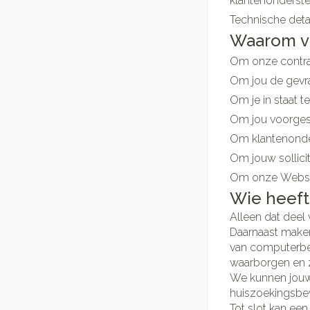
klantenonderst
Handhygiëne
Batterijen
Massagebalsem en
Technische deta
Manicure & pedic
Toebehoren
Waarom v
Steriel materiaal
Hormonaal stels
Om onze contrac
Mond
Om jou de gevra
Droge mond
Om je in staat t
Gynaecologie
Om jou voorges
Elektrische tande
Om klantenonde
Interdentaal - flos
Om jouw sollicit
Kunstgebit
Om onze Websit
Toon meer
Wie heeft
Alleen dat deel
Daarnaast maken 
van computerbeve
waarborgen en 
We kunnen jouw 
huiszoekingsbev
Tot slot kan ee