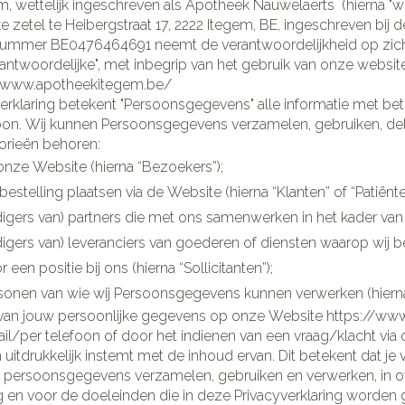
 wettelijk ingeschreven als Apotheek Nauwelaerts (hierna "wij"
2 Itegem, BE, ingeschreven bij de Kruispuntbank van Ondernemingen, onder
mmer BE0476464691 neemt de verantwoordelijkheid op zich
antwoordelijke", met inbegrip van het gebruik van onze webs
//www.apotheekitegem.be/
erklaring betekent "Persoonsgegevens" alle informatie met betr
soon. Wij kunnen Persoonsgegevens verzamelen, gebruiken, del
orieën behoren:
nze Website (hierna “Bezoekers”);
bestelling plaatsen via de Website (hierna “Klanten” of “Patiënte
ers van) partners die met ons samenwerken in het kader van onz
gers van) leveranciers van goederen of diensten waarop wij be
r een positie bij ons (hierna “Sollicitanten”);
sonen van wie wij Persoonsgegevens kunnen verwerken (hierna
 van jouw persoonlijke gegevens op onze Website https://ww
/per telefoon of door het indienen van een vraag/klacht via ons
 uitdrukkelijk instemt met de inhoud ervan. Dit betekent dat j
w persoonsgegevens verzamelen, gebruiken en verwerken, in
ng en voor de doeleinden die in deze Privacyverklaring worde