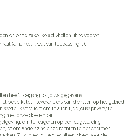
Doffe huid
 penselen en
Arm
r
svoorwerpen
Toon meer
Elleboog
Haar
 - oogpotlood
Enkel en voet
Zelfbruiner
en - decubitis
 en onze zakelijke activiteiten uit te voeren;
Toon meer
er
aduw
aat (afhankelijk wat van toepassing is);
er
Scheren
ys en -druppels
CBD
eiten heeft toegang tot jouw gegevens.
niet beperkt tot - leveranciers van diensten op het gebied
wettelijk verplicht om te allen tijde jouw privacy te
ng met onze doeleinden.
elgeving, om te reageren op een dagvaarding,
gen, of om anderszins onze rechten te beschermen.
erken. Zij kunnen dit echter alleen doen voor de