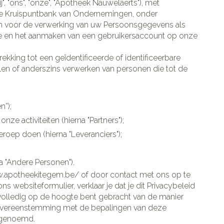
, "ons", "onze", "Apotheek Nauwelaerts"), met
 voor de verwerking van uw Persoonsgegevens als
ite en het aanmaken van een gebruikersaccount op onze
ekking tot een geïdentificeerde of identificeerbare
en of anderszins verwerken van personen die tot de
n”);
e activiteiten (hierna "Partners");
roep doen (hierna "Leveranciers");
 "Andere Personen").
w.apotheekitegem.be/ of door contact met ons op te
 websiteformulier, verklaar je dat je dit Privacybeleid
e volledig op de hoogte bent gebracht van de manier
 overeenstemming met de bepalingen van deze
n genoemd.