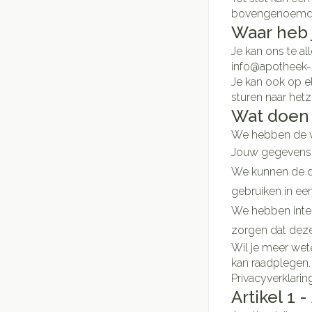
bovengenoemde 
Waar heb 
Je kan ons te al
info@apotheek-o
Je kan ook op e
sturen naar hetz
Wat doen 
We hebben de ve
Jouw gegevens 
We kunnen de do
gebruiken in ee
We hebben inter
zorgen dat dez
Wil je meer wete
kan raadplegen.
Privacyverklarin
Artikel 1