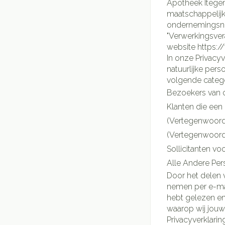
Apotheek Itegem,
maatschappelijke zetel te Heibergstraat 17, 222
ondernemingsnu
"Verwerkingsver
website https:
In onze Privacyv
natuurlijke per
volgende categ
Bezoekers van o
Klanten die een 
(Vertegenwoordig
(Vertegenwoordi
Sollicitanten voo
Alle Andere Per
Door het delen
nemen per e-mail
hebt gelezen en
waarop wij jou
Privacyverklari