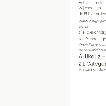
Het verzamelen
Wij handelen i
de EU-verordeni
persoonsgegevens
en/of
alle (toekomsti
van Persoonsge
Onze Privacyver
deze wijzigingen
Artikel 
2.1
Categor
Wij kunnen de v