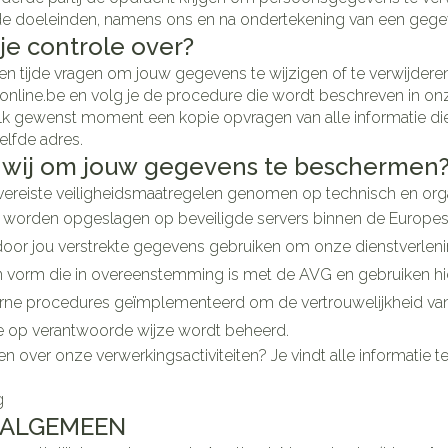
doeleinden, namens ons en na ondertekening van een gege
je controle over?
len tijde vragen om jouw gegevens te wijzigen of te verwijderen
nline.be en volg je de procedure die wordt beschreven in onze 
lk gewenst moment een kopie opvragen van alle informatie di
elfde adres.
wij om jouw gegevens te beschermen
reiste veiligheidsmaatregelen genomen op technisch en organ
worden opgeslagen op beveiligde servers binnen de Europes
or jou verstrekte gegevens gebruiken om onze dienstverlenin
n vorm die in overeenstemming is met de AVG en gebruiken h
ne procedures geïmplementeerd om de vertrouwelijkheid van o
e op verantwoorde wijze wordt beheerd.
n over onze verwerkingsactiviteiten? Je vindt alle informatie te
g
 - ALGEMEEN