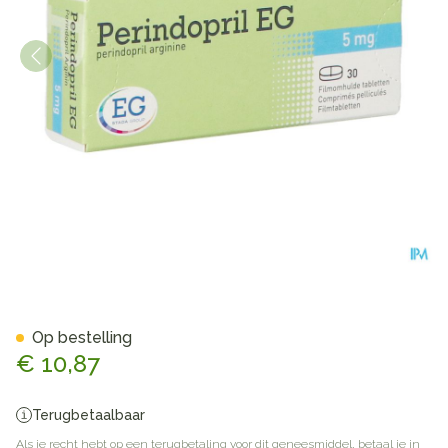
Perindopril EG 5Mg Filmomh 
Op bestelling
€ 10,87
Terugbetaalbaar
Als je recht hebt op een terugbetaling voor dit geneesmiddel, betaal je in