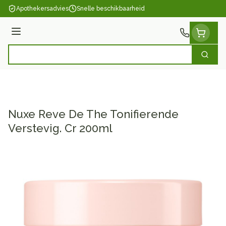
Ga naar de inhoud
Apothekersadvies
Snelle beschikbaarheid
Menu
Zoek
Product, merk, categorie...
Nuxe Reve De The Tonifierende
Verstevig. Cr 200ml