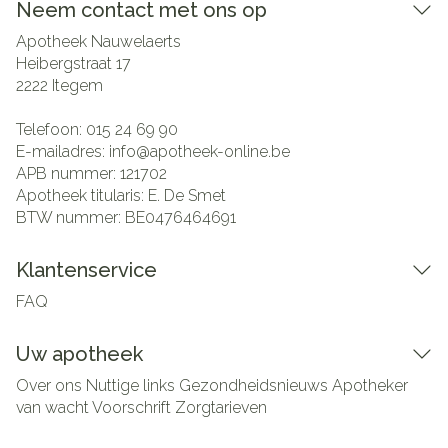
Neem contact met ons op
Apotheek Nauwelaerts
Heibergstraat 17
2222
Itegem
Telefoon:
015 24 69 90
E-mailadres:
info@
apotheek-online.be
APB nummer:
121702
Apotheek titularis:
E. De Smet
BTW nummer:
BE0476464691
Klantenservice
FAQ
Uw apotheek
Over ons
Nuttige links
Gezondheidsnieuws
Apotheker
van wacht
Voorschrift
Zorgtarieven