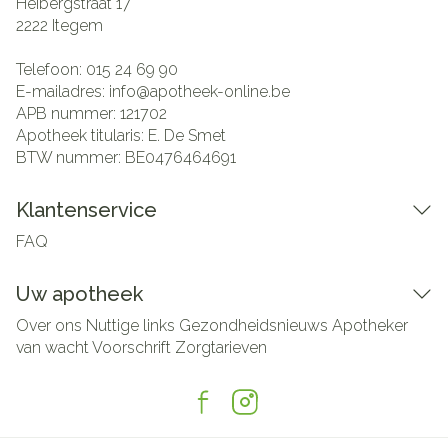
Heibergstraat 17
2222
Itegem
Telefoon:
015 24 69 90
E-mailadres:
info@
apotheek-online.be
APB nummer:
121702
Apotheek titularis:
E. De Smet
BTW nummer:
BE0476464691
Klantenservice
FAQ
Uw apotheek
Over ons
Nuttige links
Gezondheidsnieuws
Apotheker
van wacht
Voorschrift
Zorgtarieven