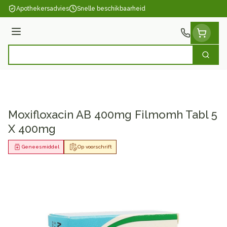
Ga naar de inhoud
Apothekersadvies
Snelle beschikbaarheid
Menu
Zoek
Product, merk, categorie...
Moxifloxacin AB 400mg Filmomh Tabl 5
X 400mg
Geneesmiddel
Op voorschrift