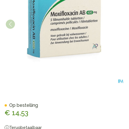
Moxifloxacin AB 400mg Film
Op bestelling
€ 14,53
Terugbetaalbaar