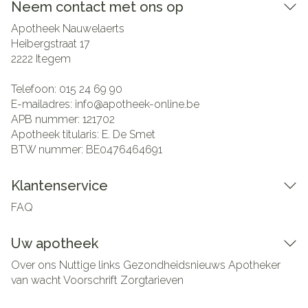
Neem contact met ons op
Apotheek Nauwelaerts
Heibergstraat 17
2222
Itegem
Telefoon:
015 24 69 90
E-mailadres:
info@
apotheek-online.be
APB nummer:
121702
Apotheek titularis:
E. De Smet
BTW nummer:
BE0476464691
Klantenservice
FAQ
Uw apotheek
Over ons
Nuttige links
Gezondheidsnieuws
Apotheker
van wacht
Voorschrift
Zorgtarieven