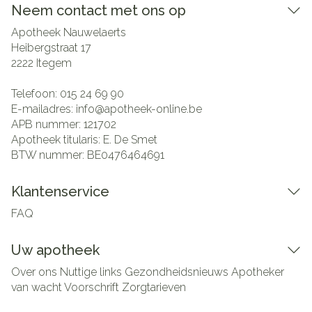
Neem contact met ons op
Apotheek Nauwelaerts
Heibergstraat 17
2222
Itegem
Telefoon:
015 24 69 90
E-mailadres:
info@
apotheek-online.be
APB nummer:
121702
Apotheek titularis:
E. De Smet
BTW nummer:
BE0476464691
Klantenservice
FAQ
Uw apotheek
Over ons
Nuttige links
Gezondheidsnieuws
Apotheker
van wacht
Voorschrift
Zorgtarieven