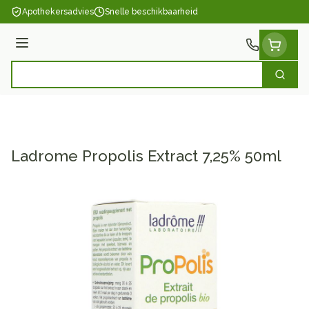
Ga naar de inhoud
Apothekersadvies
Snelle beschikbaarheid
Menu
Zoek
Product, merk, categorie...
Ladrome Propolis Extract 7,25% 50ml