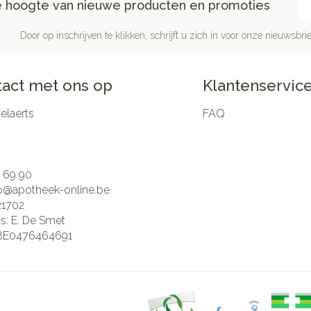
de hoogte van nieuwe producten en promoties
Door op inschrijven te klikken, schrijft u zich in voor onze nieuwsb
act met ons op
Klantenservic
laerts
FAQ
 69 90
fo@
apotheek-online.be
21702
is:
E. De Smet
BE0476464691