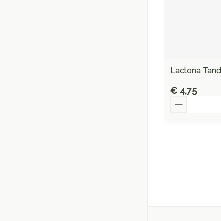
Lactona Tan
€ 4,75
Aantal