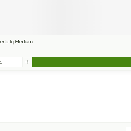
denb Iq Medium
E-