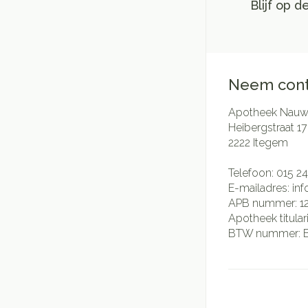
Blijf op 
Neem cont
Apotheek Nauwe
Heibergstraat 17
2222
Itegem
Telefoon:
015 24
E-mailadres:
in
APB nummer:
1
Apotheek titular
BTW nummer: