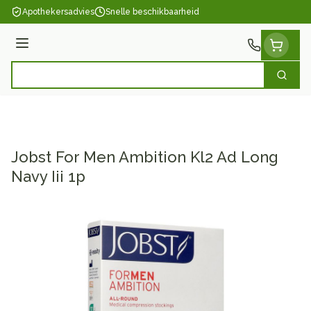
Ga naar de inhoud
Apothekersadvies
Snelle beschikbaarheid
Menu
Zoek
Product, merk, categorie...
Jobst For Men Ambition Kl2 Ad Long
Navy Iii 1p