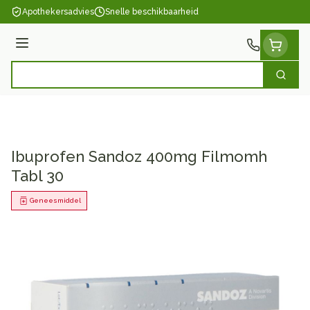
Ga naar de inhoud
Apothekersadvies
Snelle beschikbaarheid
Menu
Zoek
Product, merk, categorie...
Ibuprofen Sandoz 400mg Filmomh
Tabl 30
Geneesmiddel