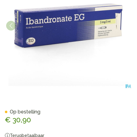
Ibandronate EG 3Mg/3Ml Opl 
Op bestelling
€ 30,90
Terugbetaalbaar