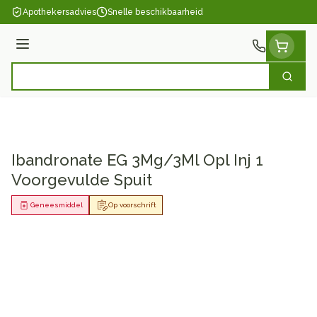
Ga naar de inhoud
Apothekersadvies
Snelle beschikbaarheid
Menu
Zoek
Product, merk, categorie...
Ibandronate EG 3Mg/3Ml Opl Inj 1
Voorgevulde Spuit
Geneesmiddel
Op voorschrift