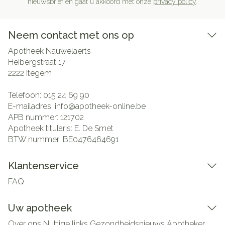
nieuwsbrief en gaat u akkoord met onze
privacy policy
.
Neem contact met ons op
Apotheek Nauwelaerts
Heibergstraat 17
2222
Itegem
Telefoon:
015 24 69 90
E-mailadres:
info@
apotheek-online.be
APB nummer:
121702
Apotheek titularis:
E. De Smet
BTW nummer:
BE0476464691
Klantenservice
FAQ
Uw apotheek
Over ons
Nuttige links
Gezondheidsnieuws
Apotheker