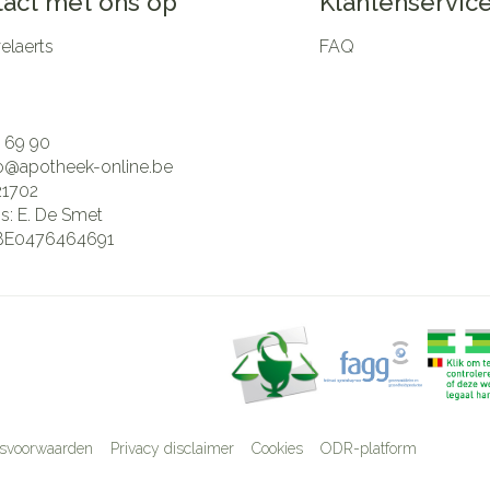
act met ons op
Klantenservic
laerts
FAQ
 69 90
fo@
apotheek-online.be
21702
is:
E. De Smet
BE0476464691
svoorwaarden
Privacy disclaimer
Cookies
ODR-platform