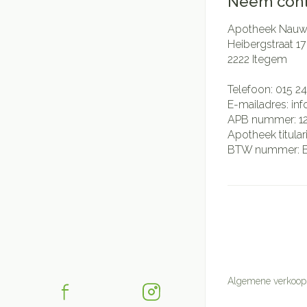
Neem cont
Apotheek Nauwe
Heibergstraat 17
2222
Itegem
Telefoon:
015 24
E-mailadres:
in
APB nummer:
1
Apotheek titular
BTW nummer:
Algemene verkoop