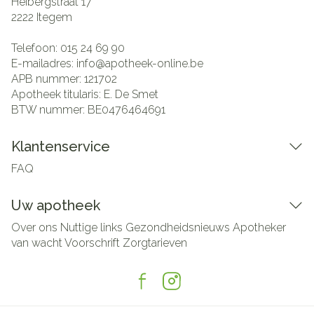
Heibergstraat 17
2222
Itegem
Telefoon:
015 24 69 90
E-mailadres:
info@
apotheek-online.be
APB nummer:
121702
Apotheek titularis:
E. De Smet
BTW nummer:
BE0476464691
Klantenservice
FAQ
Uw apotheek
Over ons
Nuttige links
Gezondheidsnieuws
Apotheker
van wacht
Voorschrift
Zorgtarieven