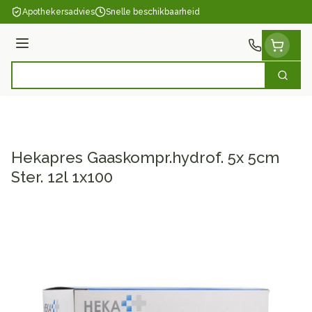
Ga naar de inhoud
Apothekersadvies
Snelle beschikbaarheid
Menu
Zoek
Product, merk, categorie...
Hekapres Gaaskompr.hydrof. 5x 5cm
Ster. 12l 1x100