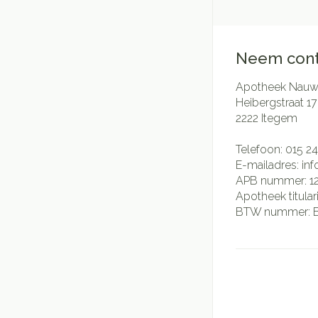
Neem cont
Apotheek Nauwe
Heibergstraat 17
2222
Itegem
Telefoon:
015 24
E-mailadres:
in
APB nummer:
1
Apotheek titular
BTW nummer: