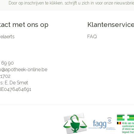
Door op inschrijven te klikken, schrijft u zich in voor onze nieuwsb
act met ons op
Klantenservic
laerts
FAQ
 69 90
fo@
apotheek-online.be
21702
is:
E. De Smet
BE0476464691