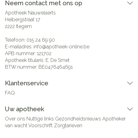
Neem contact met ons op
Apotheek Nauwelaerts
Heibergstraat 17
2222
Itegem
Telefoon:
015 24 69 90
E-mailadres:
info@
apotheek-online.be
APB nummer:
121702
Apotheek titularis:
E. De Smet
BTW nummer:
BE0476464691
Klantenservice
FAQ
Uw apotheek
Over ons
Nuttige links
Gezondheidsnieuws
Apotheker
van wacht
Voorschrift
Zorgtarieven