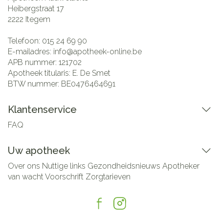
Heibergstraat 17
2222
Itegem
Telefoon:
015 24 69 90
E-mailadres:
info@
apotheek-online.be
APB nummer:
121702
Apotheek titularis:
E. De Smet
BTW nummer:
BE0476464691
Klantenservice
FAQ
Uw apotheek
Over ons
Nuttige links
Gezondheidsnieuws
Apotheker
van wacht
Voorschrift
Zorgtarieven