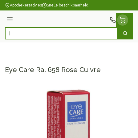
Ga naar de inhoud
Apothekersadvies
Snelle beschikbaarheid
Menu
Zoek
Product, merk, categorie...
Eye Care Ral 658 Rose Cuivre