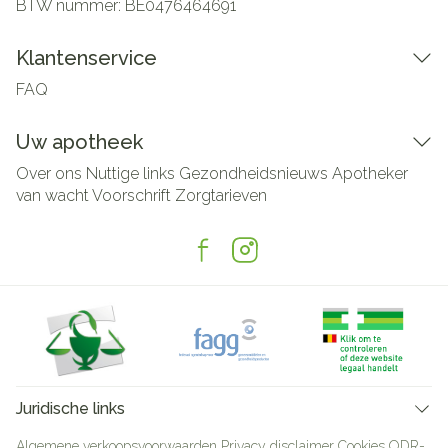
BTW nummer:
BE0476464691
Klantenservice
FAQ
Uw apotheek
Over ons
Nuttige links
Gezondheidsnieuws
Apotheker
van wacht
Voorschrift
Zorgtarieven
Juridische links
Algemene verkoopsvoorwaarden
Privacy disclaimer
Cookies
ODR-