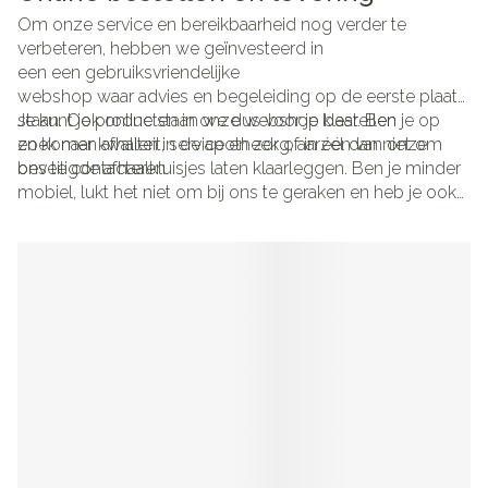
Om onze service en bereikbaarheid nog verder te
verbeteren, hebben we geïnvesteerd in
een een gebruiksvriendelijke
webshop waar advies en begeleiding op de eerste plaats
staan. Ook online staan we dus voor je klaar. Ben je op
Je kunt je producten in onze webshop bestellen
zoek naar kwaliteit, service en zorg, aarzel dan niet om
en komen afhalen in de apotheek of in één van onze
ons te contacteren.
beveiligde afhaalkluisjes laten klaarleggen. Ben je minder
mobiel, lukt het niet om bij ons te geraken en heb je ook
niemand die de medicatie voor je kan komen afhalen, dan
bieden wij als extra service om je bestelling thuis
te komen leveren. Thuislevering is momenteel enkel
mogelijk in de regio Tielt-Winge en indien je klant bent in
onze apotheek.