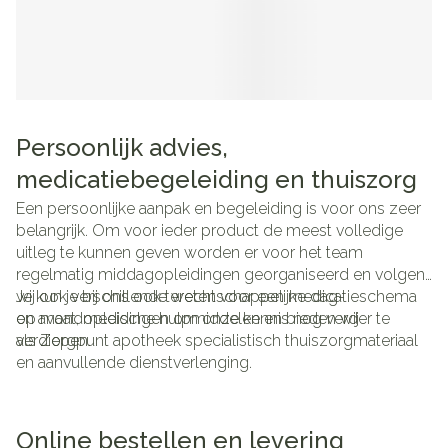
Persoonlijk advies,
medicatiebegeleiding en thuiszorg
Een persoonlijke aanpak en begeleiding is voor ons zeer
belangrijk. Om voor ieder product de meest volledige
uitleg te kunnen geven worden er voor het team
regelmatig middagopleidingen georganiseerd en volgen
wij ook verschillende wetenschappelijke dag-
Je kun je bij ons ook terecht voor een medicatieschema
en avondopleidingen om onze kennis nog verder te
op maat, medische hulpmiddelen en bieden wij
verdiepen.
als Zorgpunt apotheek specialistisch thuiszorgmateriaal
en aanvullende dienstverlenging.
Online bestellen en levering