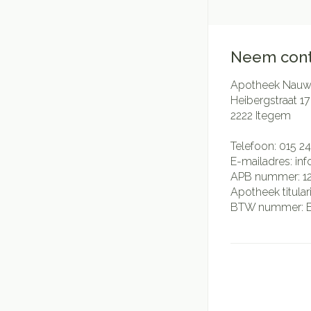
Neem cont
Apotheek Nauwe
Heibergstraat 17
2222
Itegem
Telefoon:
015 24
E-mailadres:
in
APB nummer:
1
Apotheek titular
BTW nummer: