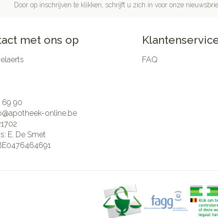
Door op inschrijven te klikken, schrijft u zich in voor onze nieuwsb
act met ons op
Klantenservic
laerts
FAQ
 69 90
fo@
apotheek-online.be
21702
is:
E. De Smet
BE0476464691