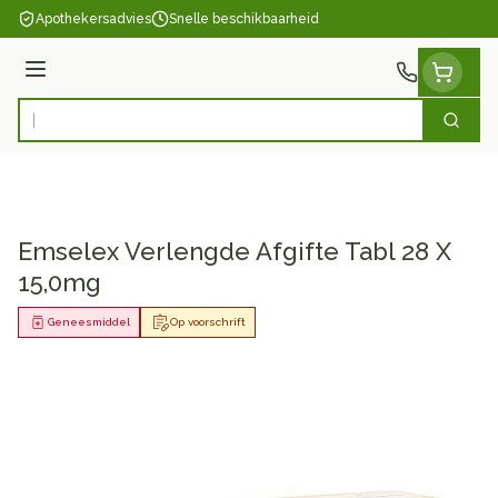
Ga naar de inhoud
Apothekersadvies
Snelle beschikbaarheid
Menu
Zoek
Product, merk, categorie...
Emselex Verlengde Afgifte Tabl 28 X
15,0mg
Geneesmiddel
Op voorschrift