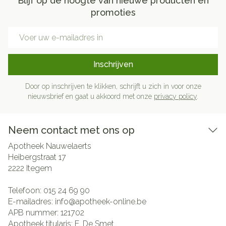
Blijf op de hoogte van nieuwe producten en
promoties
E-mail adres
Inschrijven
Door op inschrijven te klikken, schrijft u zich in voor onze
nieuwsbrief en gaat u akkoord met onze
privacy policy
.
Neem contact met ons op
Apotheek Nauwelaerts
Heibergstraat 17
2222
Itegem
Telefoon:
015 24 69 90
E-mailadres:
info@
apotheek-online.be
APB nummer:
121702
Apotheek titularis:
E. De Smet