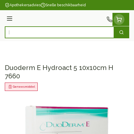
Ga naar de inhoud
Apothekersadvies
Snelle beschikbaarheid
Menu
Zoek
Product, merk, categorie...
Duoderm E Hydroact 5 10x10cm H
7660
Geneesmiddel