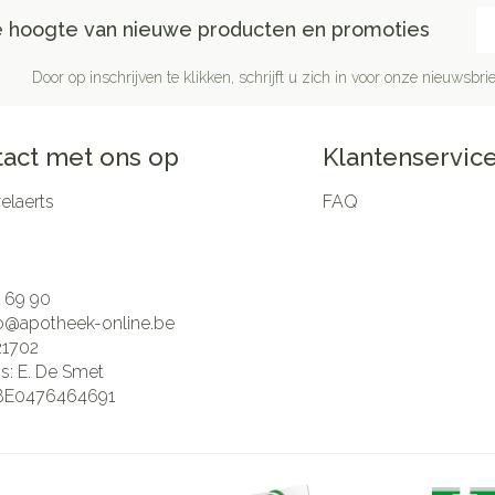
E-
de hoogte van nieuwe producten en promoties
Door op inschrijven te klikken, schrijft u zich in voor onze nieuwsb
act met ons op
Klantenservic
laerts
FAQ
 69 90
fo@
apotheek-online.be
21702
is:
E. De Smet
BE0476464691