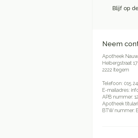
Blijf op 
Neem cont
Apotheek Nauwe
Heibergstraat 17
2222
Itegem
Telefoon:
015 24
E-mailadres:
in
APB nummer:
1
Apotheek titular
BTW nummer: