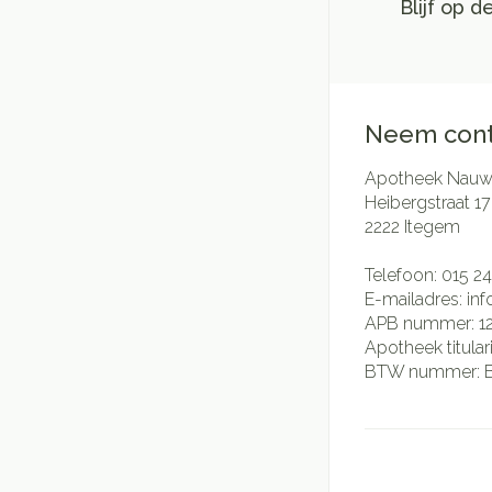
Blijf op 
Neem cont
Apotheek Nauwe
Heibergstraat 17
2222
Itegem
Telefoon:
015 24
E-mailadres:
in
APB nummer:
1
Apotheek titular
BTW nummer: