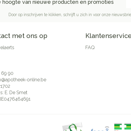
de hoogte van nieuwe producten en promoties
Door op inschrijven te klikken, schrijft u zich in voor onze nieuwsb
act met ons op
Klantenservic
laerts
FAQ
 69 90
fo@
apotheek-online.be
21702
is:
E. De Smet
BE0476464691