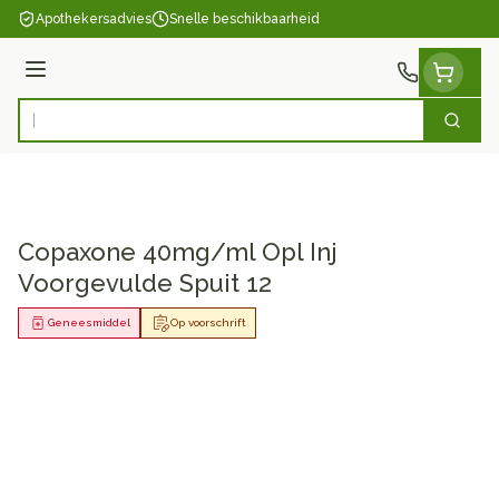
Ga naar de inhoud
Apothekersadvies
Snelle beschikbaarheid
Menu
Zoek
Product, merk, categorie...
Copaxone 40mg/ml Opl Inj
Voorgevulde Spuit 12
Geneesmiddel
Op voorschrift