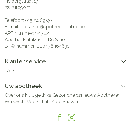
Heibergstraat 17
2222
Itegem
Telefoon:
015 24 69 90
E-mailadres:
info@
apotheek-online.be
APB nummer:
121702
Apotheek titularis:
E. De Smet
BTW nummer:
BE0476464691
Klantenservice
FAQ
Uw apotheek
Over ons
Nuttige links
Gezondheidsnieuws
Apotheker
van wacht
Voorschrift
Zorgtarieven