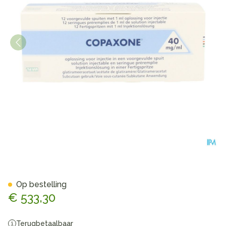
Copaxone 40mg/ml Opl Inj V
Op bestelling
€ 533,30
Terugbetaalbaar