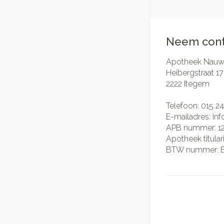
Neem cont
Apotheek Nauwe
Heibergstraat 17
2222
Itegem
Telefoon:
015 24
E-mailadres:
in
APB nummer:
1
Apotheek titular
BTW nummer: