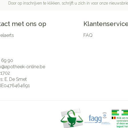
Door op inschrijven te klikken, schrijft u zich in voor onze nieuwsb
act met ons op
Klantenservic
laerts
FAQ
 69 90
fo@
apotheek-online.be
21702
is:
E. De Smet
BE0476464691