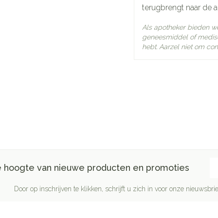
Hoeveelheid
terugbrengt naar de 
5
Verpakking
Als apotheker bieden w
geneesmiddel of medisc
Actieve
gee
hebt. Aarzel niet om con
Ingrediënten
Behoud
Kam
E-
de hoogte van nieuwe producten en promoties
Door op inschrijven te klikken, schrijft u zich in voor onze nieuwsb