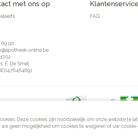
act met ons op
Klantenservic
laerts
FAQ
 69 90
fo@
apotheek-online.be
21702
is:
E. De Smet
BE0476464691
ookies. Deze cookies zijn noodzakelijk om onze website te l
 we geen mogelijkheid om cookies te weigeren of uw cookie-in
svoorwaarden
Privacy disclaimer
Cookies
ODR-platform