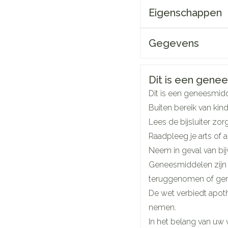
Make-up
Nagels
Eigenschappen
 inhalatie
Badkame
gebruik
ure
Nagellak
Oor
Bed
Eyeliner
Anti tumor middelen
Gegevens
el
Kalk- en schimmelnagels
Doorligg
Mascara
Nagelbijten
CNK
126
Toon me
Oogsch
Neus
Veiligheidsinf
Dit is een genees
Nagelversterkend
Toon me
nborstels
Organisaties
Col
Tabletten
Dit is een geneesmid
Toon meer
Buiten bereik van kin
Neusspra
Snurken
Merken
Col
Lees de bijsluiter zor
Supplementen
Raadpleeg je arts of 
Breedte
22
Neem in geval van bij
Geneesmiddelen zijn
Lengte
22
teruggenomen of ger
De wet verbiedt apot
Diepte
36
nemen.
In het belang van uw 