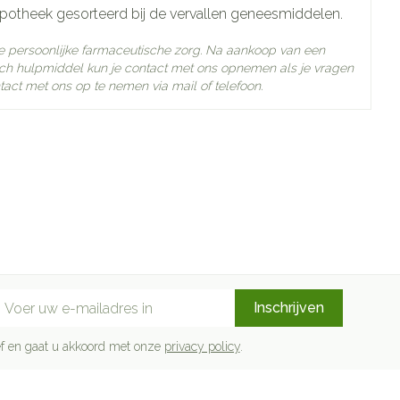
apotheek gesorteerd bij de vervallen geneesmiddelen.
e persoonlijke farmaceutische zorg. Na aankoop van een
h hulpmiddel kun je contact met ons opnemen als je vragen
n actieve ingrediënten
tact met ons op te nemen via mail of telefoon.
ertemperatuur (15°C - 25°C)
mail adres
Inschrijven
rief en gaat u akkoord met onze
privacy policy
.