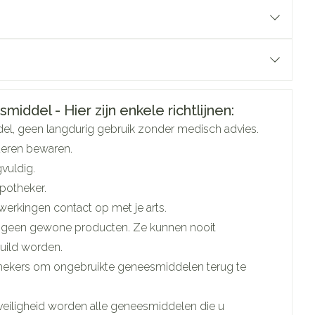
Doffe huid
 penselen en
Arm
r
svoorwerpen
Toon meer
Elleboog
Haar
 - oogpotlood
Enkel en voet
Zelfbruiner
en - decubitis
Toon meer
5594
er
aduw
ormatie
middel - Hier zijn enkele richtlijnen:
er
Scheren
oplast Belgium
del, geen langdurig gebruik zonder medisch advies.
deren bewaren.
ys en -druppels
oplast
,
Comfeel
gvuldig.
CBD
apotheker.
5 mm
werkingen contact op met je arts.
 geen gewone producten. Ze kunnen nooit
5 mm
uild worden.
hekers om ongebruikte geneesmiddelen terug te
 mm
veiligheid worden alle geneesmiddelen die u