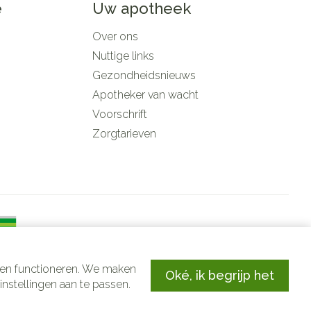
e
Uw apotheek
Over ons
Nuttige links
Gezondheidsnieuws
Apotheker van wacht
Voorschrift
Zorgtarieven
aten functioneren. We maken
Oké, ik begrijp het
stellingen aan te passen.