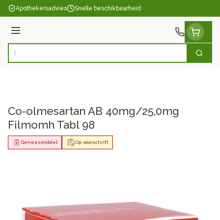
Ga naar de inhoud
Apothekersadvies
Snelle beschikbaarheid
Menu
Zoek
Product, merk, categorie...
Co-olmesartan AB 40mg/25,0mg
Filmomh Tabl 98
Geneesmiddel
Op voorschrift