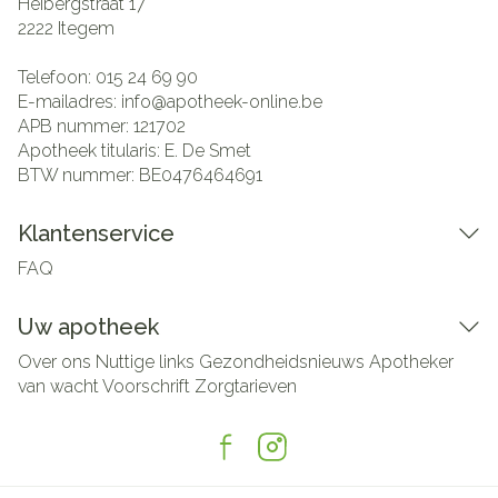
Heibergstraat 17
2222
Itegem
Telefoon:
015 24 69 90
E-mailadres:
info@
apotheek-online.be
APB nummer:
121702
Apotheek titularis:
E. De Smet
BTW nummer:
BE0476464691
Klantenservice
FAQ
Uw apotheek
Over ons
Nuttige links
Gezondheidsnieuws
Apotheker
van wacht
Voorschrift
Zorgtarieven