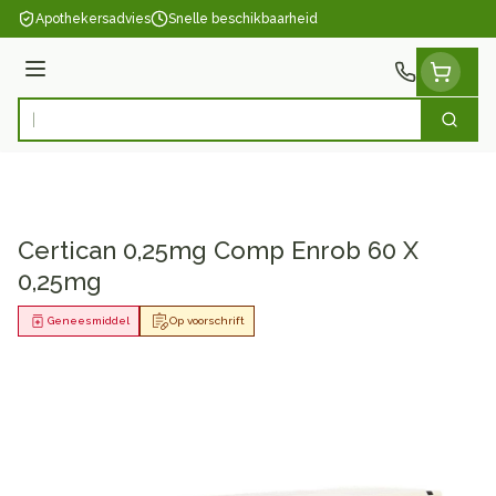
Ga naar de inhoud
Apothekersadvies
Snelle beschikbaarheid
Menu
Zoek
Product, merk, categorie...
Certican 0,25mg Comp Enrob 60 X
0,25mg
Geneesmiddel
Op voorschrift