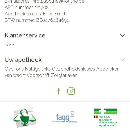
E-mailadres:
info@
apotheek-online.be
APB nummer:
121702
Apotheek titularis:
E. De Smet
BTW nummer:
BE0476464691
Klantenservice
FAQ
Uw apotheek
Over ons
Nuttige links
Gezondheidsnieuws
Apotheker
van wacht
Voorschrift
Zorgtarieven