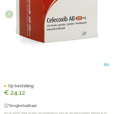
Celecoxib AB 200mg Harde 
Op bestelling
€ 24,12
Terugbetaalbaar
Als je recht hebt op een terugbetaling voor dit geneesmiddel, betaal je in