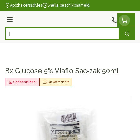
Ga naar de inhoud
Apothekersadvies
Snelle beschikbaarheid
Menu
Zoek
Product, merk, categorie...
Bx Glucose 5% Viaflo Sac-zak 50ml
Geneesmiddel
Op voorschrift