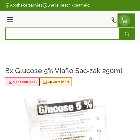
Ga naar de inhoud
Apothekersadvies
Snelle beschikbaarheid
Menu
Zoek
Product, merk, categorie...
Bx Glucose 5% Viaflo Sac-zak 250ml
Geneesmiddel
Op voorschrift