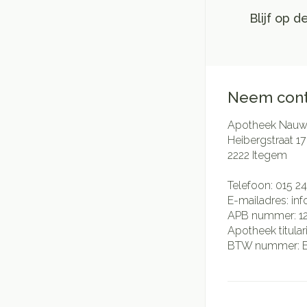
Blijf op 
Neem cont
Apotheek Nauwe
Heibergstraat 17
2222
Itegem
Telefoon:
015 24
E-mailadres:
in
APB nummer:
1
Apotheek titular
BTW nummer: