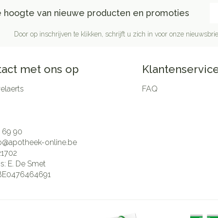
E-
de hoogte van nieuwe producten en promoties
Door op inschrijven te klikken, schrijft u zich in voor onze nieuwsb
act met ons op
Klantenservic
laerts
FAQ
 69 90
fo@
apotheek-online.be
21702
is:
E. De Smet
BE0476464691