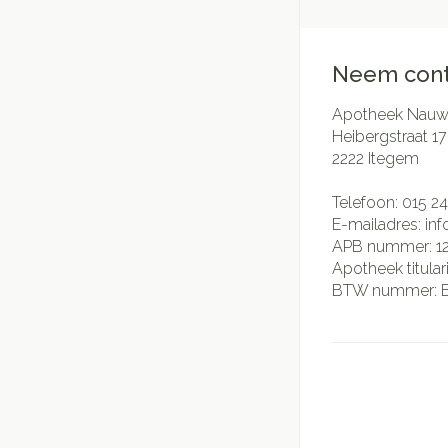
Neem cont
Apotheek Nauwe
Heibergstraat 17
2222
Itegem
Telefoon:
015 24
E-mailadres:
in
APB nummer:
1
Apotheek titular
BTW nummer: