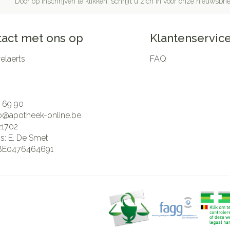
Door op inschrijven te klikken, schrijft u zich in voor onze nieuwsb
act met ons op
Klantenservic
laerts
FAQ
 69 90
fo@
apotheek-online.be
21702
is:
E. De Smet
BE0476464691