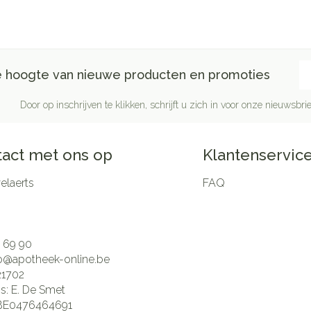
E-
de hoogte van nieuwe producten en promoties
Door op inschrijven te klikken, schrijft u zich in voor onze nieuwsb
act met ons op
Klantenservic
laerts
FAQ
 69 90
fo@
apotheek-online.be
21702
is:
E. De Smet
BE0476464691