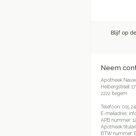
Blijf op 
Neem cont
Apotheek Nauwe
Heibergstraat 17
2222
Itegem
Telefoon:
015 24
E-mailadres:
in
APB nummer:
1
Apotheek titular
BTW nummer: