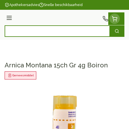
Ga naar de inhoud
Apothekersadvies
Snelle beschikbaarheid
Menu
Zoek
Product, merk, categorie...
Arnica Montana 15ch Gr 4g Boiron
Geneesmiddel