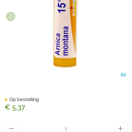
Arnica Montana 15ch Gr 4g B
Op bestelling
€ 5,37
Aantal