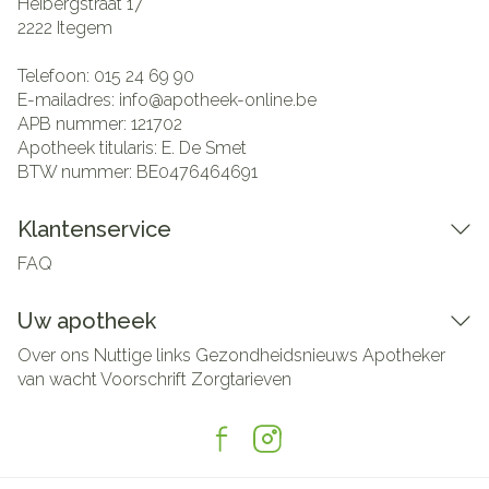
Heibergstraat 17
2222
Itegem
Telefoon:
015 24 69 90
E-mailadres:
info@
apotheek-online.be
APB nummer:
121702
Apotheek titularis:
E. De Smet
BTW nummer:
BE0476464691
Klantenservice
FAQ
Uw apotheek
Over ons
Nuttige links
Gezondheidsnieuws
Apotheker
van wacht
Voorschrift
Zorgtarieven