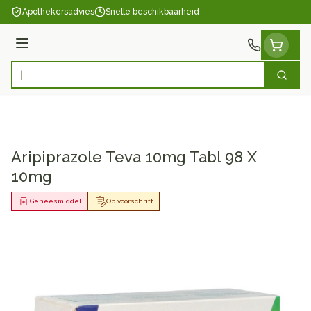
Ga naar de inhoud
Apothekersadvies
Snelle beschikbaarheid
Menu
Zoek
Product, merk, categorie...
Aripiprazole Teva 10mg Tabl 98 X
10mg
Geneesmiddel
Op voorschrift