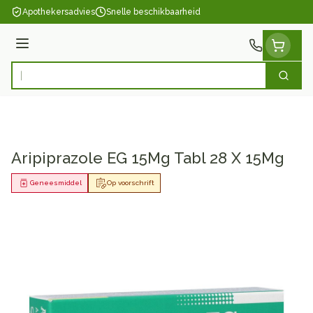
Ga naar de inhoud
Apothekersadvies
Snelle beschikbaarheid
Menu
Zoek
Product, merk, categorie...
Aripiprazole EG 15Mg Tabl 28 X 15Mg
Geneesmiddel
Op voorschrift