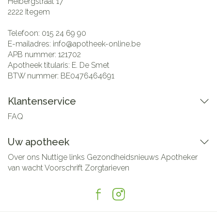
Heibergstraat 17
2222
Itegem
Telefoon:
015 24 69 90
E-mailadres:
info@
apotheek-online.be
APB nummer:
121702
Apotheek titularis:
E. De Smet
BTW nummer:
BE0476464691
Klantenservice
FAQ
Uw apotheek
Over ons
Nuttige links
Gezondheidsnieuws
Apotheker
van wacht
Voorschrift
Zorgtarieven