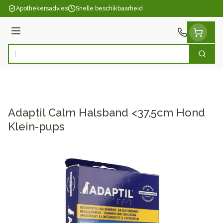
Ga naar de inhoud
Apothekersadvies
Snelle beschikbaarheid
Menu
Zoek
Product, merk, categorie...
Adaptil Calm Halsband <37,5cm Hond
Klein-pups