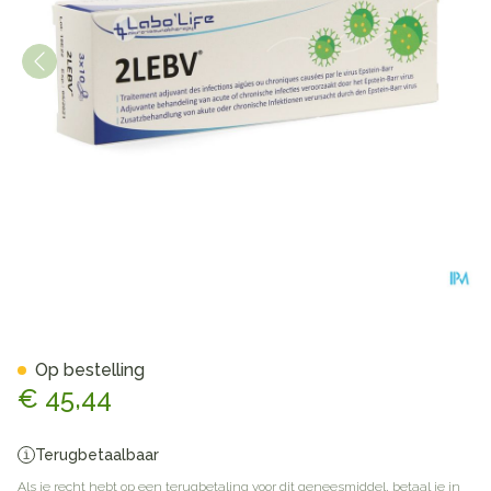
2lebv Caps 30
Op bestelling
€ 45,44
Terugbetaalbaar
Als je recht hebt op een terugbetaling voor dit geneesmiddel, betaal je in