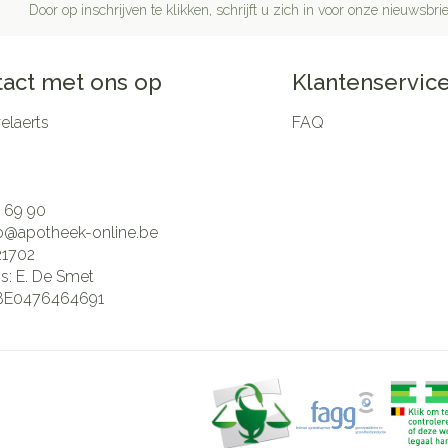
Door op inschrijven te klikken, schrijft u zich in voor onze nieuwsb
act met ons op
Klantenservic
laerts
FAQ
 69 90
fo@
apotheek-online.be
21702
is:
E. De Smet
BE0476464691