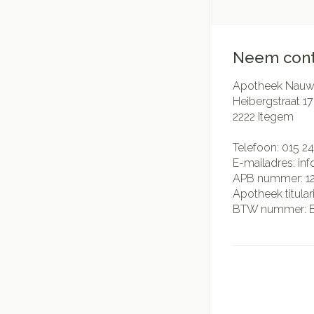
Neem cont
Apotheek Nauwe
Heibergstraat 17
2222
Itegem
Telefoon:
015 24
E-mailadres:
in
APB nummer:
1
Apotheek titular
BTW nummer: