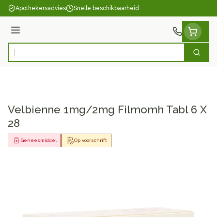
Ga naar de inhoud
Apothekersadvies
Snelle beschikbaarheid
Menu
Zoek
Product, merk, categorie...
Velbienne 1mg/2mg Filmomh Tabl 6 X
28
Geneesmiddel
Op voorschrift