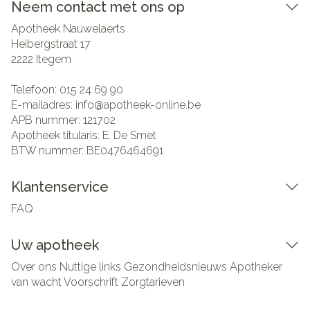
Neem contact met ons op
Apotheek Nauwelaerts
Heibergstraat 17
2222
Itegem
Telefoon:
015 24 69 90
E-mailadres:
info@
apotheek-online.be
APB nummer:
121702
Apotheek titularis:
E. De Smet
BTW nummer:
BE0476464691
Klantenservice
FAQ
Uw apotheek
Over ons
Nuttige links
Gezondheidsnieuws
Apotheker
van wacht
Voorschrift
Zorgtarieven