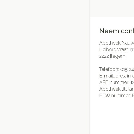
Neem cont
Apotheek Nauwe
Heibergstraat 17
2222
Itegem
Telefoon:
015 24
E-mailadres:
in
APB nummer:
1
Apotheek titular
BTW nummer: