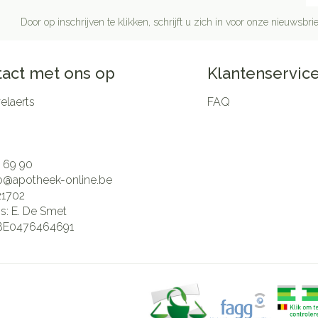
Door op inschrijven te klikken, schrijft u zich in voor onze nieuwsb
act met ons op
Klantenservic
laerts
FAQ
 69 90
fo@
apotheek-online.be
21702
is:
E. De Smet
BE0476464691