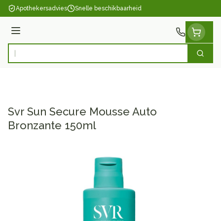
Ga naar de inhoud
Apothekersadvies
Snelle beschikbaarheid
Menu
Zoek
Product, merk, categorie...
Svr Sun Secure Mousse Auto
Bronzante 150ml